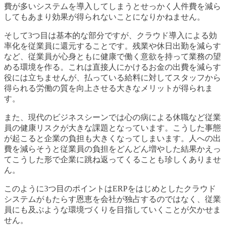
費が多いシステムを導入してしまうとせっかく人件費を減ら
してもあまり効果が得られないことになりかねません。
そして3つ目は基本的な部分ですが、クラウド導入による効
率化を従業員に還元することです。残業や休日出勤を減らす
など、従業員が心身ともに健康で働く意欲を持って業務の望
める環境を作る。これは直接人にかけるお金の出費を減らす
役には立ちませんが、払っている給料に対してスタッフから
得られる労働の質を向上させる大きなメリットが得られま
す。
また、現代のビジネスシーンでは心の病による休職など従業
員の健康リスクが大きな課題となっています。こうした事態
が起こると企業の負担も大きくなってしまいます。人への出
費を減らそうと従業員の負担をどんどん増やした結果かえっ
てこうした形で企業に跳ね返ってくることも珍しくありませ
ん。
このように3つ目のポイントはERPをはじめとしたクラウド
システムがもたらす恩恵を会社が独占するのではなく、従業
員にも及ぶような環境づくりを目指していくことが欠かせま
せん。