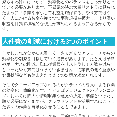
減らすわけにはいかず、効率化とのバランスをしっかりとっ
ていく必要があります。不景気の時の大量リストラに見られ
たように「事業を縮小して利益を確保する」やり方ではな
く、人にかけるお金を抑えつつ事業規模を拡大し、より高い
収益を目指す積極的な視点が求められるようになるからで
す。
人件費の削減における3つのポイント
しかしこれがなかなん難しく、さまざまなアプローチからの
効率化や削減を目指していく必要があります。たとえば給料
やボーナスの削減、単に従業員をリストラして人数を減らす
といったやり方ではうまくいきません。従業員の働く意欲や
健康状態なども踏まえたうえでの対策が求められます。
そこでクローズアップされるのがクラウドの導入による作業
の効率化・簡略化です。たとえばプロジェクトのプランニン
グにおいては膨大な情報収集や意見の決定、準備といった手
順が必要になりますが、クラウドソフトを活用すればこうし
た多くの作業を自動化させることもできます。
こうしたシステムにデータを一元的に管理させることでモニ