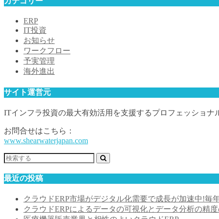
カテゴリー
ERP
IT投資
お知らせ
ワークフロー
予実管理
海外進出
サイト運営元
ITインフラ投資の最大有効活用を支援するプロフェッショナル集団「Sh
お問合せはこちら：
www.shearwaterjapan.com
最近の投稿
クラウドERP市場がデジタル化需要で成長が加速中!毎
クラウドERPによるデータの可視化とデータ分析の精