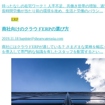
待ったなしの在宅ワーク！ 人手不足、共働き世帯の増加、過
長時間労働が当たり前の環境を改め、生活と労働のバラン…
ERP
商社向けのクラウドERPの選び方
2019.11.18
baptiste@shearwaterasia.com
商社にはクラウドERPが適している？ さまざまな業種を幅
を導入して専門的な知識を有したスタッフを配置するとい…