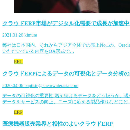
クラウドERP市場がデジタル化需要で成長が加速中
2021.01.20
kimura
弊社は日本国内、それからアジア全体での売上No.1の、Orac
いただいている内容をQA形式で…
ERP
クラウドERPによるデータの可視化とデータ分析
2020.04.06
baptiste@shearwaterasia.com
データの可視化の重要性 増え続けるデータをどう扱うか、
データをサービスの向上、ニーズに応える製品作りなどにど
ERP
医療機器販売業界と相性のよいクラウドERP