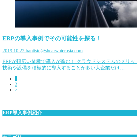
ERPの導入事例でその可能性を探る！
2019.10.22
baptiste@shearwaterasia.com
ERPが幅広い業種で導入が進む！ クラウドシステムのメリ
技術や設備を積極的に導入することが多い大企業だけ…
1
2
>
ERP導入事例紹介