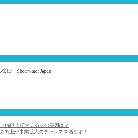
earwater Japan」
年10%以上拡大するその要因は？
度の向上が事業拡大のチャンスを増やす！