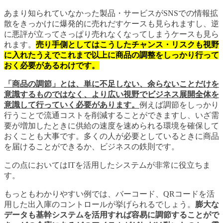
あまり知られていなかった製品・サービスがSNSでの情報拡
散をきっかけに爆発的に売れだすケースも見られますし、逆
に悪評が立ってさっぱり売れなくなってしまうケースも見ら
れます。
売り手側としてはこうしたチャンス・リスクも視野
に入れたうえでこれまで以上に商品の調整をしっかり行って
おく必要があるわけです。
「商品の調節」とは、単に不足しない、余らないことだけを
意識するものではなく、より広い視野でビジネス展開全体を
意識して行っていく必要があります。
例えば調節をしっかり
行うことで流通コストを削減することができますし、いざ需
要が増加したときに供給の速度を速められる環境を確保して
おくことも大事です。多くの人が必要としているときに商品
を届けることができるか、ビジネスの鉄則です。
この点においてはITを活用したシステムが非常に役立ちま
す。
もっともわかりやすい例では、バーコード、QRコードを活
用した出入庫のコントロールが挙げられるでしょう。
膨大な
データも基幹システムを活用すれば容易に調節することがで