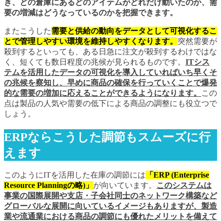
き、どの倉庫にあるどのアイテムがどれだけ動いたのか、需
要の増減はどうなっているのかを把握できます。
またこうした
需要と供給の動向をデータとして可視化するこ
とで管理しやすい環境を維持しやすくなります。
突然需要が
殺到するといっても、ある日急に注文が殺到するわけではな
く、短くても数日程度の兆候が見られるものです。
ITシス
テムを活用したデータの可視化を導入していればいち早くそ
の兆候を察知し、早めに商品の確保を行っていくことで爆発
的な需要の増加に応えることができるようになります。
この
点は製品の人気や需要の低下による商品の調整にも役立つで
しょう。
ERPならこうした調節もスムーズに行
えます
このようにITを活用した在庫の調節には
「ERP (Enterprise
Resource Planningの略)」
が向いています。
このシステムは
事業の国際展開や支店・子会社同士のネットワーク構築など
グローバルな展開に向いているイメージもありますが、製造
業や流通業における商品の調節にも優れたメリットを備えて