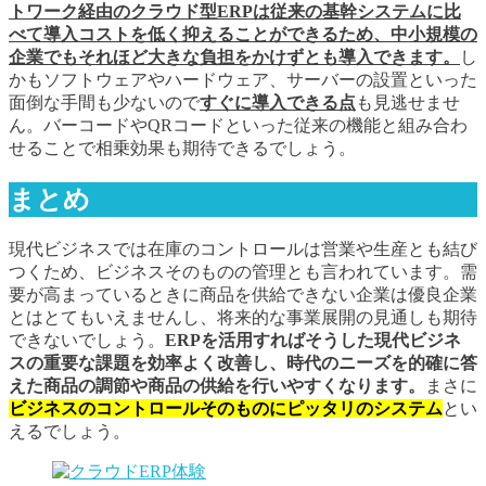
トワーク経由のクラウド型ERPは従来の基幹システムに比
べて導入コストを低く抑えることができるため、中小規模の
企業でもそれほど大きな負担をかけずとも導入できます。
し
かもソフトウェアやハードウェア、サーバーの設置といった
面倒な手間も少ないので
すぐに導入できる点
も見逃せませ
ん。バーコードやQRコードといった従来の機能と組み合わ
せることで相乗効果も期待できるでしょう。
まとめ
現代ビジネスでは在庫のコントロールは営業や生産とも結び
つくため、ビジネスそのものの管理とも言われています。需
要が高まっているときに商品を供給できない企業は優良企業
とはとてもいえませんし、将来的な事業展開の見通しも期待
できないでしょう。
ERPを活用すればそうした現代ビジネ
スの重要な課題を効率よく改善し、時代のニーズを的確に答
えた商品の調節や商品の供給を行いやすくなります。
まさに
ビジネスのコントロールそのものにピッタリのシステム
とい
えるでしょう。