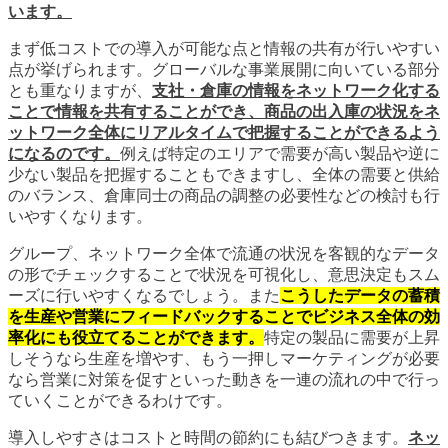
います。
まず低コストでの導入が可能な点と情報の共有が行いやすい
点が挙げられます。グローバルな事業展開に向いている部分
とも重なりますが、
支社・倉庫の情報をネットワーク化する
ことで情報を共有することができ、商品の出入庫の状況をネ
ットワーク全体にリアルタイムで把握することができるよう
になるのです。
例えば特定のエリアで需要が高い製品や逆に
少ない製品を把握することもできますし、全体の需要と供給
のバランス、倉庫同士の商品の調整の必要性などの検討も行
いやすくなります。
グループ、ネットワーク全体で流通の状況を客観的なデータ
の形でチェックすることで状況を可視化し、意思決定もスム
ーズに行いやすくなるでしょう。また
こうしたデータの蓄積
を生産や営業にフィードバックすることでビジネス全体の効
率化にも役立てることができます。
特定の製品に需要が上昇
しそうなら生産を増やす、もう一押しマーケティングが必要
なら営業に対策を促すといった動きを一連の流れの中で行っ
ていくことができるわけです。
導入しやすさはコストと時間の節約にも結びつきます。
ネッ